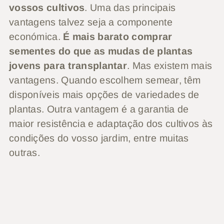
vossos cultivos
. Uma das principais
vantagens talvez seja a componente
económica.
É mais barato comprar
sementes do que as mudas de plantas
jovens para transplantar
. Mas existem mais
vantagens. Quando escolhem semear, têm
disponíveis mais opções de variedades de
plantas. Outra vantagem é a garantia de
maior resistência e adaptação dos cultivos às
condições do vosso jardim, entre muitas
outras.
Neste artigo,
vou referir os procedimentos
básicos de como semear na horta
, ou como
habitualmente se diz, fazer sementeira direta
em local definitivo.