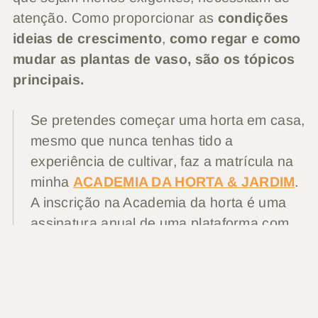
atenção. Como proporcionar as
condições
ideias de crescimento
,
como regar e como
mudar as plantas de vaso, são os tópicos
principais.
Se pretendes começar uma horta em casa,
mesmo que nunca tenhas tido a
experiência de cultivar, faz a matrícula na
minha
ACADEMIA DA HORTA & JARDIM
.
A inscrição na Academia da horta é uma
assinatura anual de uma plataforma com
conteúdo variado e exclusivo dos
jardineiros (alunos) aderentes. Todos os
cursos online, ebooks, tutoriais, aulas ao
vivo e esclarecimento de todas as dúvidas