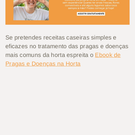
Se pretendes receitas caseiras simples e
eficazes no tratamento das pragas e doenças
mais comuns da horta espreita o
Ebook de
Pragas e Doenças na Horta
Se pretendes começar uma horta em casa,
mesmo que nunca tenhas tido a experiência
de cultivar, faz a matrícula na minha
ACADEMIA DA HORTA & JARDIM
.
A inscrição na Academia da horta é uma
assinatura anual de uma plataforma com