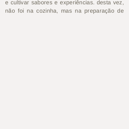
e cultivar sabores e experiências. desta vez,
não foi na cozinha, mas na preparação de
esfoliantes naturais
caseiros para preparar
melhor a pele para o Verão!
Sabemos que a esfoliação deve ser feita pelo
menos uma vez por semana, pois este
processo acelera a renovação celular, liberta
as células mortas, limpa e hidrata a pele.
Apesar de saber que deveria fazer durante o
ano inteiro, confesso que sou um pouco
desleixada e a minha preocupação acentua-
se nesta altura prévia à época de praia.
As receitas foram preparadas de modo muito
simples, demoram apenas 5 minutos, os