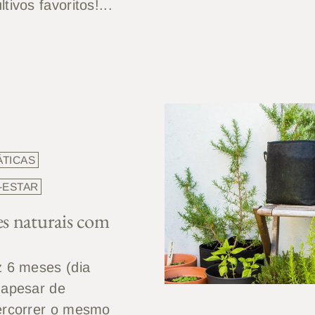
tivos favoritos!...
ÁTICAS
-ESTAR
es naturais com
z 6 meses (dia
 apesar de
ercorrer o mesmo