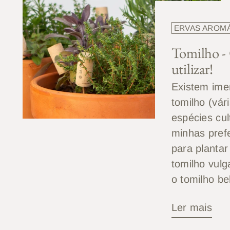
ERVAS AROM
Tomilho - 
utilizar!
Existem ime
tomilho (vár
espécies cul
minhas prefe
para plantar
tomilho vulg
o tomilho bel
Ler mais