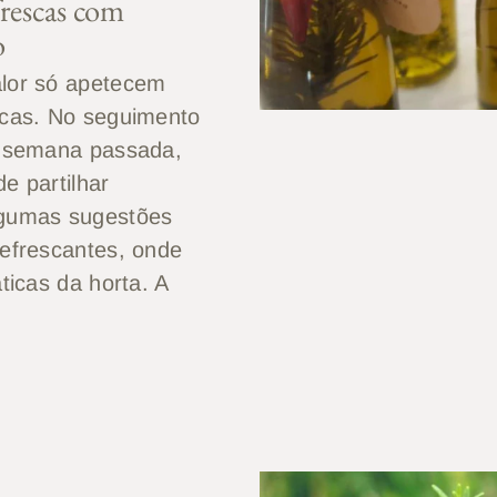
frescas com
o
lor só apetecem
scas. No seguimento
a semana passada,
e partilhar
gumas sugestões
refrescantes, onde
áticas da horta. A