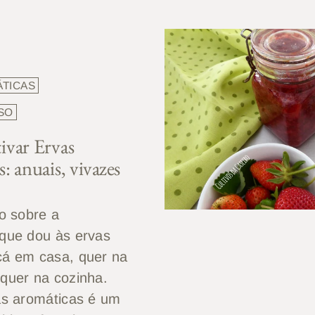
ÁTICAS
SO
ivar Ervas
: anuais, vivazes
do sobre a
 que dou às ervas
cá em casa, quer na
 quer na cozinha.
vas aromáticas é um