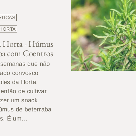
ÁTICAS
 HORTA
da Horta - Húmus
aba com Coentros
 semanas que não
lhado convosco
ples da Horta.
então de cultivar
azer um snack
húmus de beterraba
s. É um...