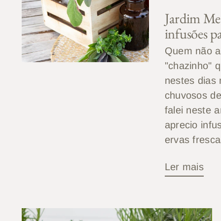
Jardim Med
infusões pa
Quem não a
"chazinho" 
nestes dias 
chuvosos de
falei neste 
aprecio infu
ervas frescas
Ler mais