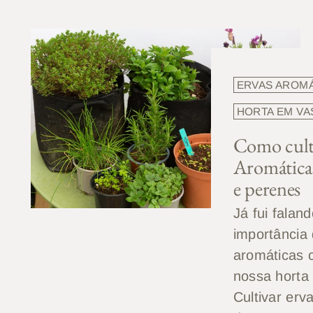
ERVAS AROM
HORTA EM VA
Como cult
Aromáticas
e perenes
Já fui falan
importância
aromáticas 
nossa horta
Cultivar er