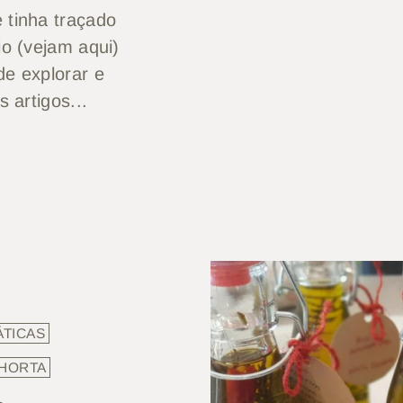
 tinha traçado
io (vejam aqui)
de explorar e
s artigos...
ÁTICAS
 HORTA