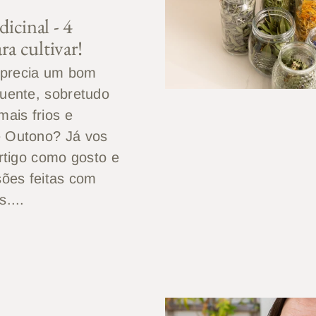
icinal - 4
ra cultivar!
precia um bom
quente, sobretudo
mais frios e
 Outono? Já vos
artigo como gosto e
sões feitas com
....